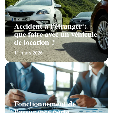
Accident à l’étranger :
que faire avec un véhicule
de location ?
11 mars 2026
Fonctionnement de
l’assurance perte