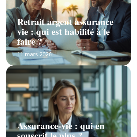
Retrait argent assurance
vie : qui est habilité à le
faire ?
11 mars 2026
Assurance-vie : qui en
souscrit le plus ?