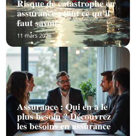
Risque de catastrophe en
assurance : tout ce qu’il
faut savoir
11 mars 2026
Assurance : Qui en a le
plus besoin ? Découvrez
les besoins en assurance