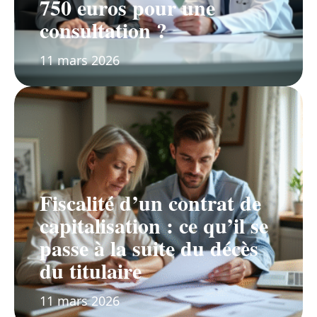
750 euros pour une
consultation ?
11 mars 2026
Fiscalité d’un contrat de
capitalisation : ce qu’il se
passe à la suite du décès
du titulaire
11 mars 2026