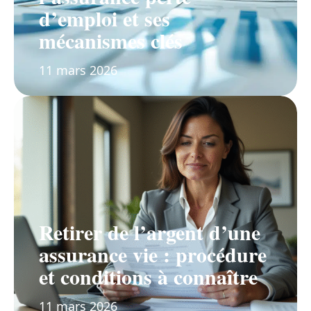
d’emploi et ses
mécanismes clés
11 mars 2026
Retirer de l’argent d’une
assurance vie : procédure
et conditions à connaître
11 mars 2026