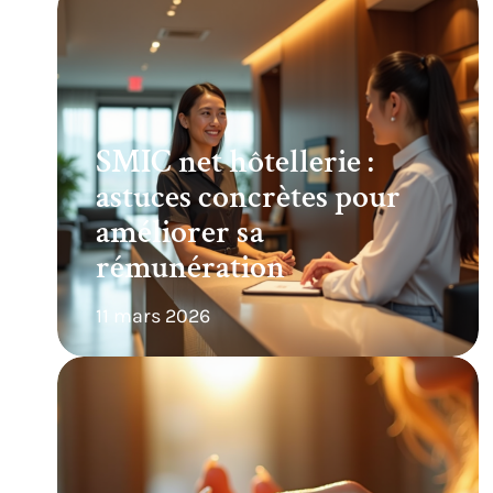
SMIC net hôtellerie :
astuces concrètes pour
améliorer sa
rémunération
11 mars 2026