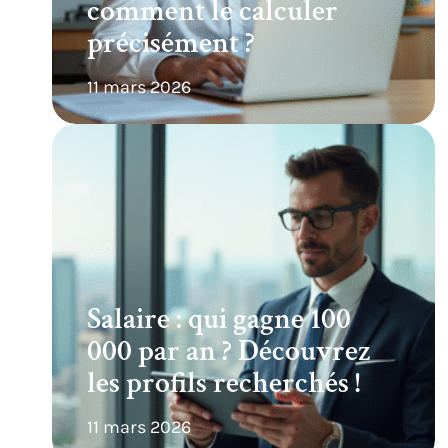
comment le calculer
précisément ?
11 mars 2026
Salaire : qui gagne 100
000 par an ? Découvrez
les profils recherchés !
11 mars 2026