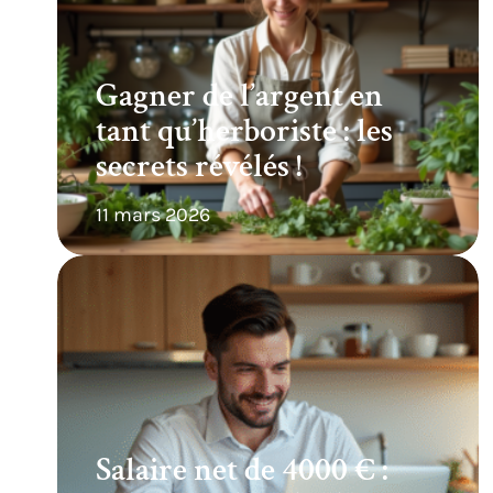
Gagner de l’argent en
tant qu’herboriste : les
secrets révélés !
11 mars 2026
Salaire net de 4000 € :