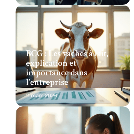
BCG : Les vaches à lait,
explication et
importance dans
l’entreprise
11 mars 2026