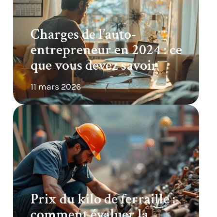
Charges de l’auto-
entrepreneur en 2024 : ce
que vous devez savoir
11 mars 2026
Prix du kilo de ferraille :
comment évaluer la