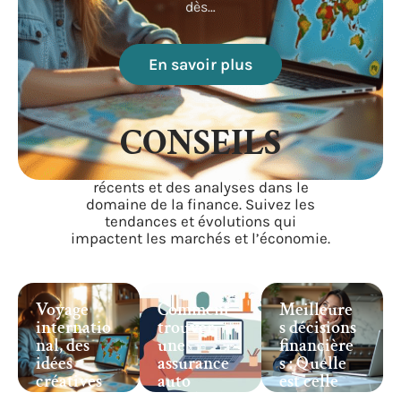
dès
…
En savoir plus
CONSEILS
Restez informé des événements
récents et des analyses dans le
domaine de la finance. Suivez les
tendances et évolutions qui
impactent les marchés et l’économie.
Voyage
Comment
Meilleure
internatio
trouver
s décisions
nal, des
une
financière
idées
assurance
s : Quelle
créatives
auto
est celle
pour
simple et
qui va