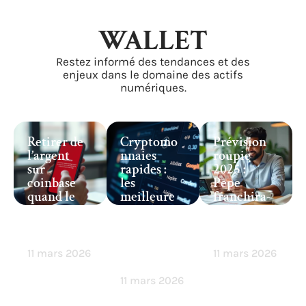
WALLET
Restez informé des tendances et des
enjeux dans le domaine des actifs
numériques.
Retirer de
Cryptomo
Prévision
l’argent
nnaies
roupie
sur
rapides :
2025 :
coinbase
les
Pepe
quand le
meilleure
franchira-
retrait
s options
t-il la
pose
pour des
barre des 1
problème
paiements
unité ?
instantan
11 mars 2026
11 mars 2026
és
11 mars 2026