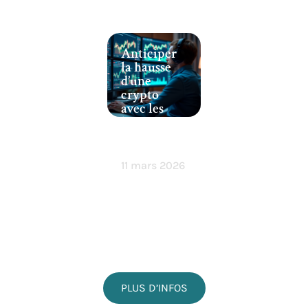
Anticiper
la hausse
d’une
crypto
avec les
bons
indicateur
s clés
11 mars 2026
PLUS D’INFOS