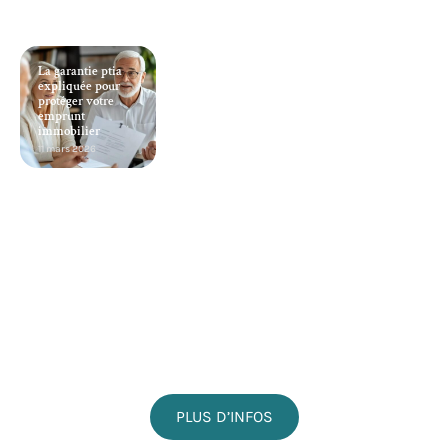
La garantie ptia
expliquée pour
protéger votre
emprunt
immobilier
11 mars 2026
PLUS D’INFOS