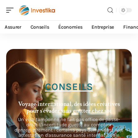
Assurer
Conseils
Économies
Entreprise
Finan
CONSEILS
Voyage international, des idées créatives
pour s’évader sans quitter chez soi
Un visa tamponné ne fait pas office de passe-
droit. L'incertitude guette au comptoir
d'enregistrement : certains pays demandent une
attestation d'assurance santé internationale