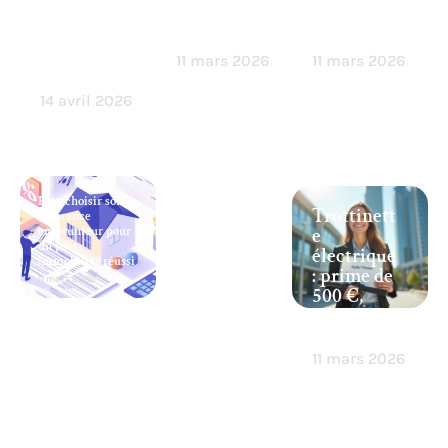
s’évader
pas chère
changer
sans
en ligne
votre vie ?
quitter
11 mars 2026
11 mars 2026
chez soi
14 avril 2026
Bien choisir son
Trottinett
assurance
emprunteur pour
e
un prêt
électrique
immobilier réussi
: prime de
11 mars 2026
500 €,
comment
l’obtenir ?
11 mars 2026